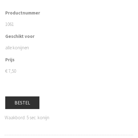
Productnummer
1061
Geschikt voor
alle konijnen
Prijs
€
7,50
BESTEL
Waakbord: 5 sec. konijn