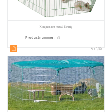
Konijnen ren metaal kleurig
Productnummer
:
99
€
34,95