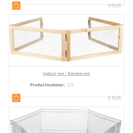
€
69,95
Indoor ren / Binnen ren
Productnummer
:
125
€
79,95