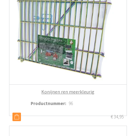
Konijnen ren meerkleurig
Productnummer
:
96
€
34,95