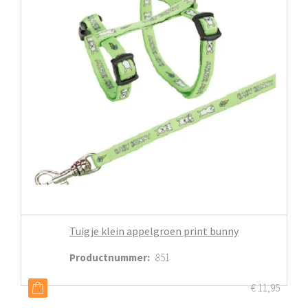
Tuigje klein appelgroen print bunny
Productnummer
:
851
€
11,95