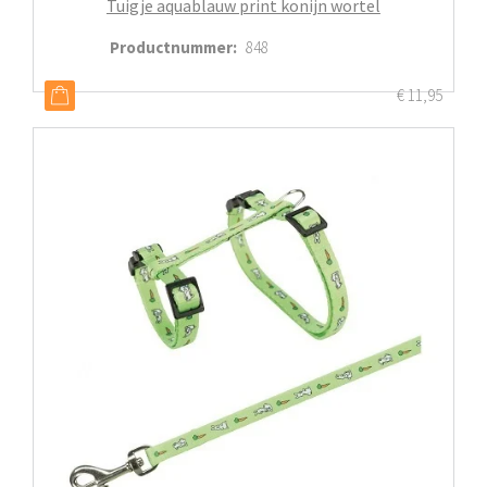
Tuigje aquablauw print konijn wortel
Productnummer
:
848
€
11,95