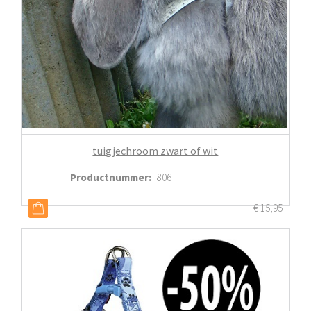
tuigjechroom zwart of wit
Productnummer
:
806
€
15,95