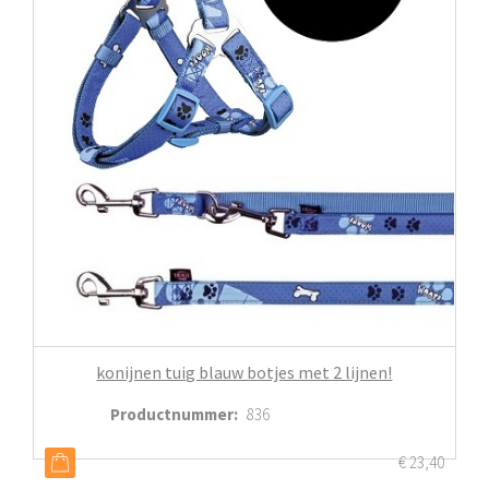
konijnen tuig blauw botjes met 2 lijnen!
Productnummer
:
836
€
23,40