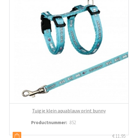
Tuigje klein aquablauw print bunny
Productnummer
:
852
€
11,95