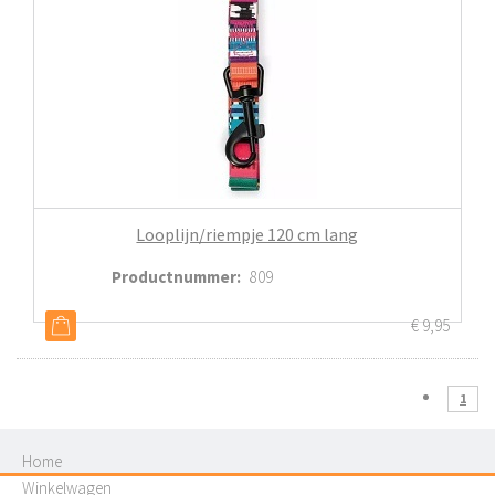
Looplijn/riempje 120 cm lang
Productnummer
:
809
€
9,95
1
Home
Winkelwagen