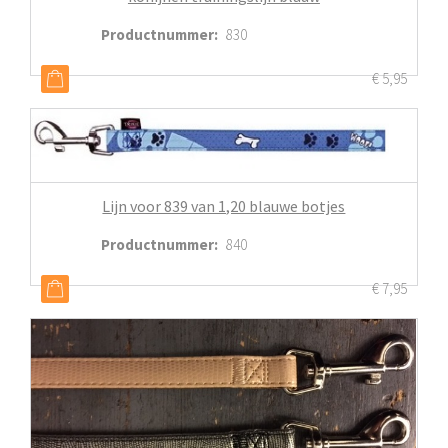
Productnummer
:
830
€
5,95
Lijn voor 839 van 1,20 blauwe botjes
Productnummer
:
840
€
7,95