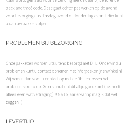
klaar wordt gemaakt voor verzending met de daar bij behorende
track and tracé code. Deze gaat echter pas werken op de avond
voor bezorging dus dinsdag avond of donderdag avond. Hier kunt
u dan uw pakket volgen.
PROBLEMEN BIJ BEZORGING
Onze pakketten worden uitsluitend bezorgd met DHL. Ondervind u
problemen kunt u contact opnemen met info@dekonijnenwinkel.nl
Wij nemen dan voor u contact op met de DHL en lossen het
probleem voor u op. Ge er vanuit dat dit altijd goedkomt (het heeft
alleen even wat vertraging.) !!! Na 15 jaar ervaring mag ik dat wel
zeggen. :)
LEVERTIJD.