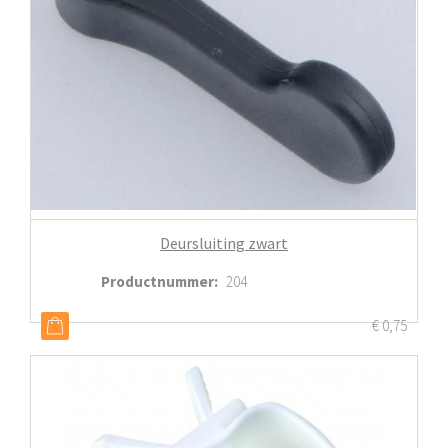
Deursluiting zwart
Productnummer
:
204
€
0,75