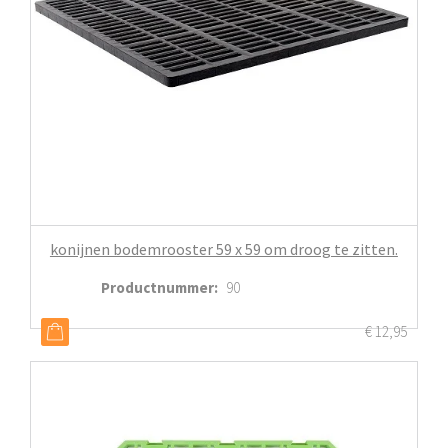
konijnen bodemrooster 59 x 59 om droog te zitten.
Productnummer
:
90
€
12,95