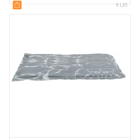
€
1,85