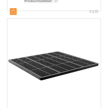
Productnummer
:
89
€
6,95