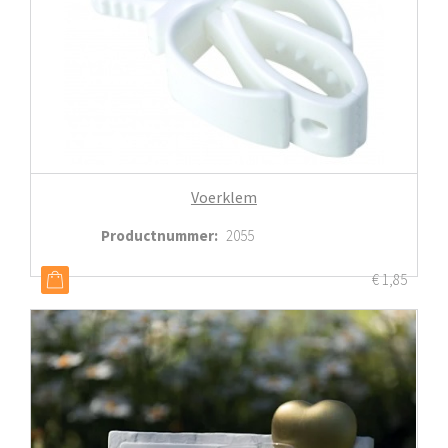
Voerklem
Productnummer
:
2055
€
1,85