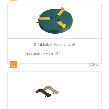
Drinkbakverwarmer 20 Ø
Productnummer
:
419
€
29,95