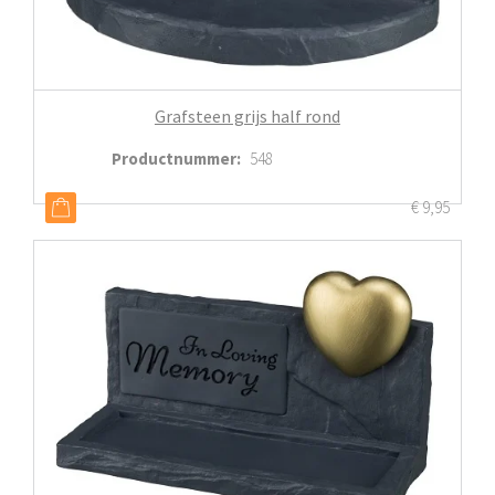
Grafsteen grijs half rond
Productnummer
:
548
€
9,95