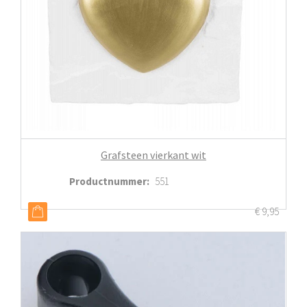
Grafsteen vierkant wit
Productnummer
:
551
€
9,95