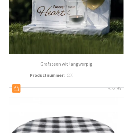
Grafsteen wit langwerpig
Productnummer
:
550
€
23,95