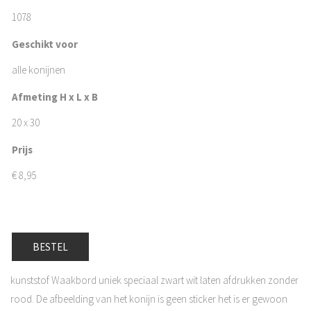
1078
Geschikt voor
alle konijnen
Afmeting H x L x B
20 x 30
Prijs
€
8,95
BESTEL
kunststof Waakbord uniek speciaal zwart wit laten afdrukken zonder
rood. De afbeelding van het konijn is geen sticker het is er gewoon