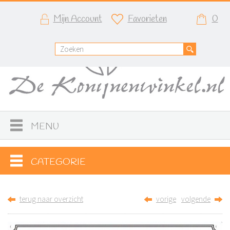
Mijn Account
Favorieten
0
MENU
CATEGORIE
terug naar overzicht
vorige
volgende