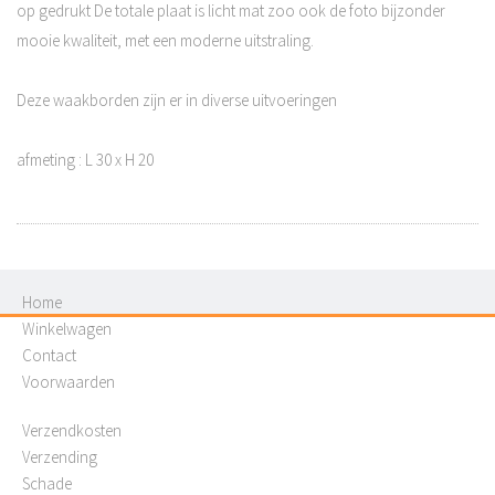
op gedrukt De totale plaat is licht mat zoo ook de foto bijzonder
mooie kwaliteit, met een moderne uitstraling.
Deze waakborden zijn er in diverse uitvoeringen
afmeting : L 30 x H 20
Home
Winkelwagen
Contact
Voorwaarden
Verzendkosten
Verzending
Schade