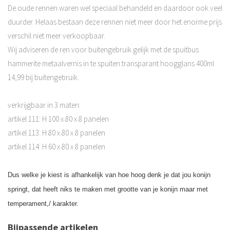
De oude rennen waren wel speciaal behandeld en daardoor ook veel
duurder. Helaas bestaan deze rennen niet meer door het enorme prijs
verschil niet meer verkoopbaar.
Wij adviseren de ren voor buitengebruik gelijk met de spuitbus
hammerite metaalvernis in te spuiten transparant hoogglans 400ml
14,99 bij buitengebruik.
verkrijgbaar in 3 maten:
artikel 111: H 100 x 80 x 8 panelen
artikel 113: H 80 x 80 x 8 panelen
artikel 114: H 60 x 80 x 8 panelen
Dus welke je kiest is afhankelijk van hoe hoog denk je dat jou konijn
springt, dat heeft niks te maken met grootte van je konijn maar met
temperament,/ karakter.
Bijpassende artikelen