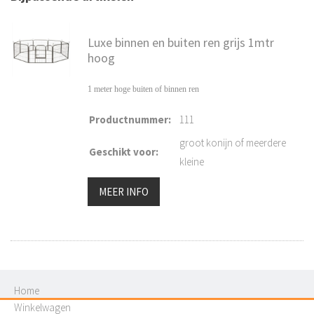
Luxe binnen en buiten ren grijs 1mtr
hoog
1 meter hoge buiten of binnen ren
Productnummer
:
111
groot konijn of meerdere
Geschikt voor
:
kleine
MEER INFO
Home
Winkelwagen