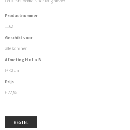
Leuke snuffelmat voor lang plezier
Productnummer
1162
Geschikt voor
alle konijnen
Afmeting H x L x B
Ø 30 cm
Prijs
€
22,95
BESTEL