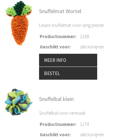
Snuffelmat Wortel
Leuke snuffelmat voor lang plezier
Productnummer
:
1169
Geschikt voor
:
alle konijnen
MEER INFO
BESTEL
Snuffelbal klein
Snuffelbal voor vermaak
Productnummer
:
1174
Geschikt voor
:
alle konijnen