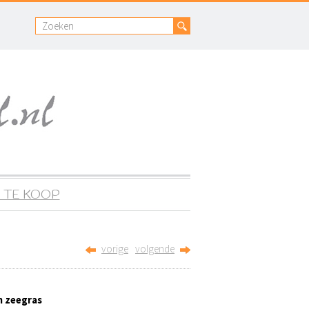
 TE KOOP
vorige
volgende
n zeegras