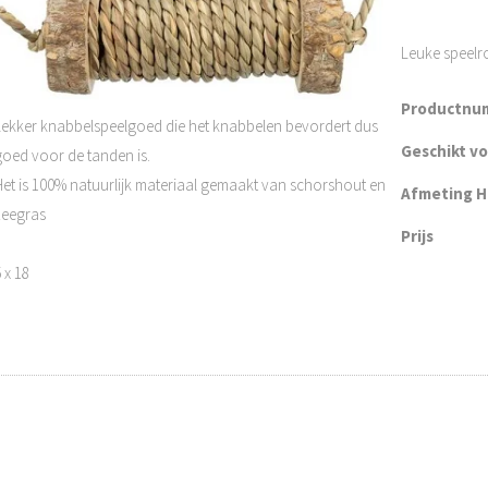
Leuke speelr
Productnu
Lekker knabbelspeelgoed die het knabbelen bevordert dus
Geschikt v
goed voor de tanden is.
Het is 100% natuurlijk materiaal gemaakt van schorshout en
Afmeting H 
zeegras
Prijs
 x 18