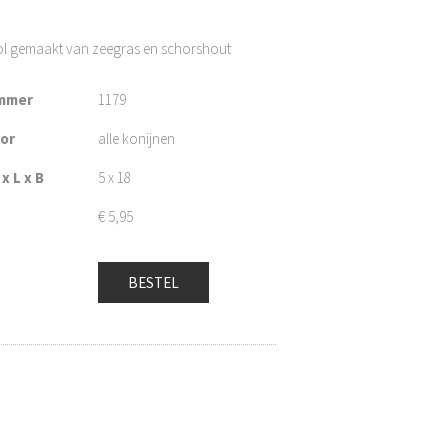
ol gemaakt van zeegras en schorshout
mmer
1179
oor
alle konijnen
x L x B
5 x 18
€
5,95
BESTEL