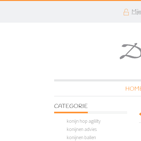
Mij
HOM
CATEGORIE
konijn hop agililty
konijnen advies
konijnen ballen