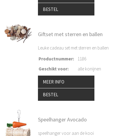
BESTEL
Giftset met sterren en ballen
Leuke cadeau set met sterren en ballen
Productnummer
:
1186
Geschikt voor
:
alle konijnen
MEER INFO
BESTEL
Speelhanger Avocado
speelhanger voor aan de kooi