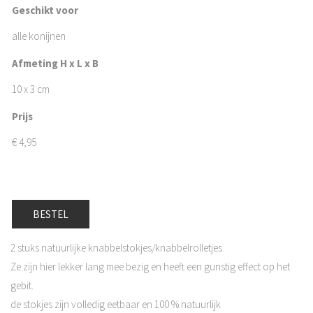
Geschikt voor
alle konijnen
Afmeting H x L x B
10 x 3 cm
Prijs
€
4,95
BESTEL
2 stuks natuurlijke knabbelstokjes/knabbelrolletjes.
Ze zijn hier lekker lang mee bezig en heeft een gunstig effect op het
gebit.
de stokjes zijn volledig eetbaar en 100 % natuurlijk