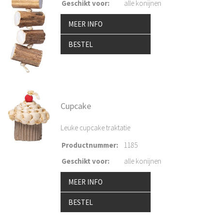
Geschikt voor
:
alle konijnen
MEER INFO
BESTEL
Cupcake
Leuke cupcake traktatie
Productnummer
:
1185
Geschikt voor
:
alle konijnen
MEER INFO
BESTEL