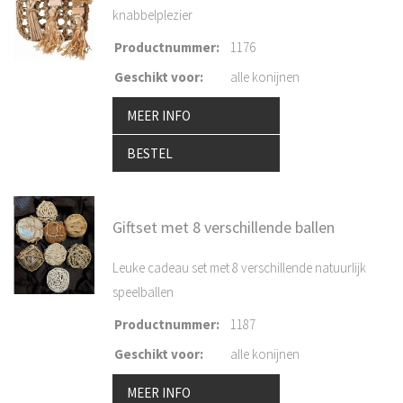
knabbelplezier
Productnummer
:
1176
Geschikt voor
:
alle konijnen
MEER INFO
BESTEL
Giftset met 8 verschillende ballen
Leuke cadeau set met 8 verschillende natuurlijk
speelballen
Productnummer
:
1187
Geschikt voor
:
alle konijnen
MEER INFO