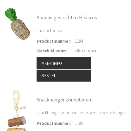
Ananas gevlochten Hibiscus
knabbel ananas
Productnummer
:
1184
Geschikt voor
:
alle konijnen
MEER INFO
BESTEL
Snackhanger zonnebloem
snackhanger voor aan de kooi of tralies te hangen
Productnummer
:
1189