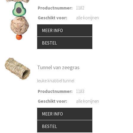
Productnummer
:
1182
Geschikt voor
:
alle konijnen
MEER INFO
BESTEL
Tunnel van zeegras
leuke knabbel tunnel
Productnummer
:
1183
Geschikt voor
:
alle konijnen
MEER INFO
BESTEL