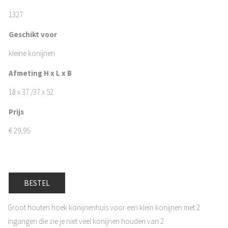
1327
Geschikt voor
kleine konijnen
Afmeting H x L x B
18 x 37 /37 x 52
Prijs
€
29,95
BESTEL
Groot houten hoek konijnenhuis voor een klein konijnen met 2
ingangen die zie je niet veel konijnen houden van 2