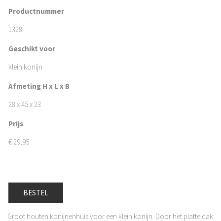
Productnummer
1328
Geschikt voor
klein konijn
Afmeting H x L x B
28 x 45 x 23
Prijs
€
29,95
BESTEL
Groot houten konijnenhuis voor een klein konijn. Door het platte dak