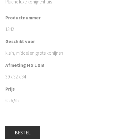
Pluche luxe konijnenhuis
Productnummer
1342
Geschikt voor
klein, middel en grote konijnen
Afmeting H x L x B
39 x 32 x 34
Prijs
€
26,95
BESTEL