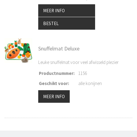
MEER INFO
BESTEL
Snuffelmat Deluxe
Leuke snuffelmat voor veel afwisseld plezier
Productnummer
:
1156
Geschikt voor
:
alle konijnen
MEER INFO