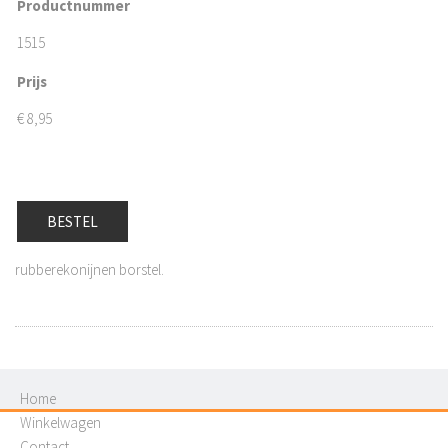
Productnummer
1515
Prijs
€
8,95
BESTEL
rubberekonijnen borstel.
Home
Winkelwagen
Contact