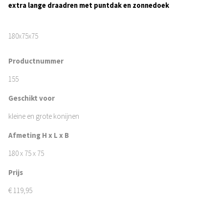
extra lange draadren met puntdak en zonnedoek
180x75x75
Productnummer
155
Geschikt voor
kleine en grote konijnen
Afmeting H x L x B
180 x 75 x 75
Prijs
€
119,95