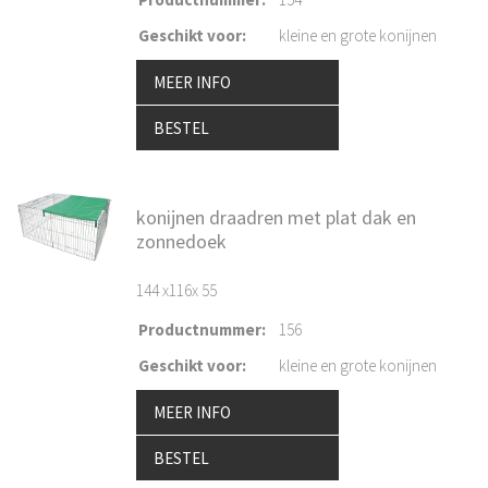
Geschikt voor
:
kleine en grote konijnen
MEER INFO
BESTEL
konijnen draadren met plat dak en
zonnedoek
144 x116x 55
Productnummer
:
156
Geschikt voor
:
kleine en grote konijnen
MEER INFO
BESTEL