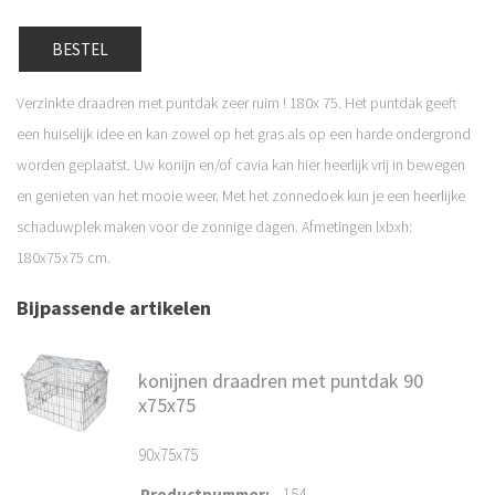
BESTEL
Verzinkte draadren met puntdak zeer ruim ! 180x 75. Het puntdak geeft
een huiselijk idee en kan zowel op het gras als op een harde ondergrond
worden geplaatst. Uw konijn en/of cavia kan hier heerlijk vrij in bewegen
en genieten van het mooie weer. Met het zonnedoek kun je een heerlijke
schaduwplek maken voor de zonnige dagen. Afmetingen lxbxh:
180x75x75 cm.
Bijpassende artikelen
konijnen draadren met puntdak 90
x75x75
90x75x75
Productnummer
:
154