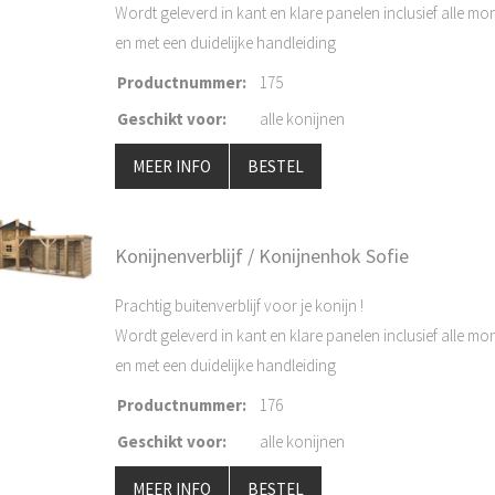
Wordt geleverd in kant en klare panelen inclusief alle mo
en met een duidelijke handleiding
Productnummer
:
175
Geschikt voor
:
alle konijnen
MEER INFO
BESTEL
Konijnenverblijf / Konijnenhok Sofie
Prachtig buitenverblijf voor je konijn !
Wordt geleverd in kant en klare panelen inclusief alle mo
en met een duidelijke handleiding
Productnummer
:
176
Geschikt voor
:
alle konijnen
MEER INFO
BESTEL