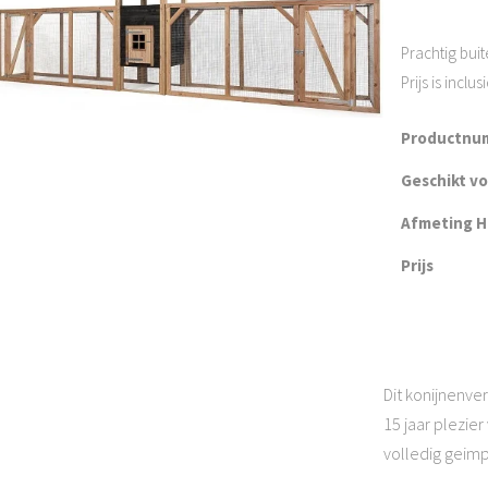
Prachtig buite
Prijs is incl
Productnu
Geschikt v
Afmeting H 
Prijs
Dit konijnenver
15 jaar plezie
volledig geim