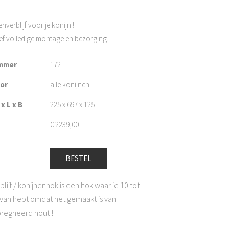
nverblijf voor je konijn !
usief volledige montage en bezorging.
mmer
172
oor
alle konijnen
x L x B
225 x 697 x 125
€
2239,00
BESTEL
blijf / konijnenhok is een hok waar je 10 tot
r van hebt omdat het gemaakt is van
pregneerd hout !