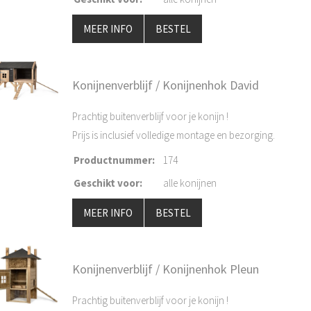
MEER INFO
BESTEL
Konijnenverblijf / Konijnenhok David
Prachtig buitenverblijf voor je konijn !
Prijs is inclusief volledige montage en bezorging.
Productnummer
:
174
Geschikt voor
:
alle konijnen
MEER INFO
BESTEL
Konijnenverblijf / Konijnenhok Pleun
Prachtig buitenverblijf voor je konijn !