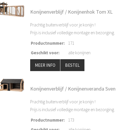
Konijnenverblijf / Konijnenhok Tom XL
Prachtig buitenverblijf voor je konijn !
Prijs is inclusief volledige montage en bezorging.
Productnummer
:
171
Geschikt voor
:
alle konijnen
MEER INFO
BESTEL
Konijnenverblijf / Konijnenveranda Sven
Prachtig buitenverblijf voor je konijn !
Prijs is inclusief volledige montage en bezorging.
Productnummer
:
173
Geschikt voor
:
alle konijnen