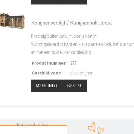
Konijnenverblijf / Konijnenhok Joost
Prachtig buitenverblijf voor je konijn !
Wordt geleverd in kant en klare panelen inclusief alle mo
en met een duidelijke handleiding
Productnummer
:
177
Geschikt voor
:
alle konijnen
MEER INFO
BESTEL
Konijnen te koop