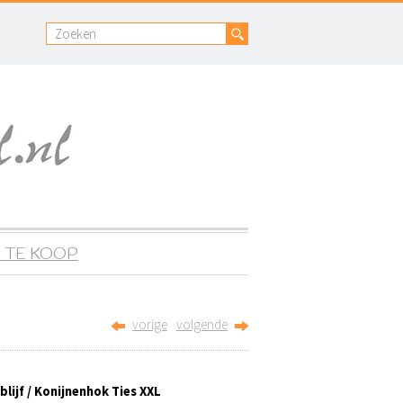
 TE KOOP
vorige
volgende
blijf / Konijnenhok Ties XXL