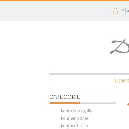
Mij
HOM
CATEGORIE
konijn hop agililty
konijnen advies
konijnen ballen