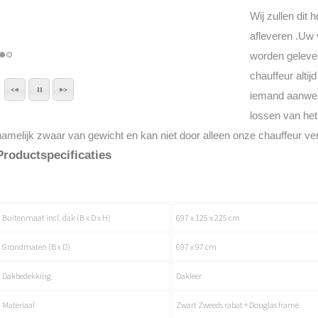
Wij zullen dit 
afleveren .Uw 
worden gelever
chauffeur altij
iemand aanwezi
lossen van het 
namelijk zwaar van gewicht en kan niet door alleen onze chauffeur ve
Productspecificaties
Buitenmaat incl. dak (B x D x H)
697 x 125 x 225 cm
Grondmaten (B x D)
697 x 97 cm
Dakbedekking
Dakleer
Materiaal
Zwart Zweeds rabat + Douglas frame