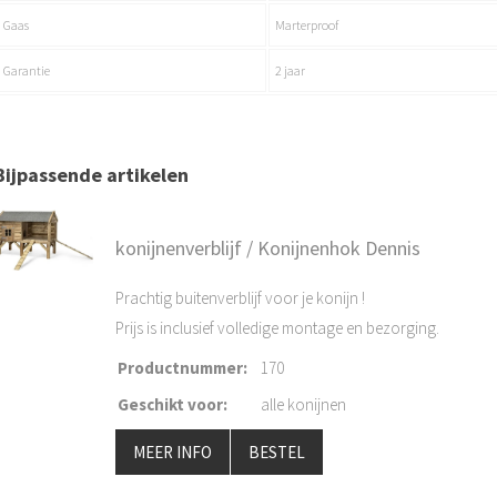
Gaas
Marterproof
Garantie
2 jaar
Bijpassende artikelen
konijnenverblijf / Konijnenhok Dennis
Prachtig buitenverblijf voor je konijn !
Prijs is inclusief volledige montage en bezorging.
Productnummer
:
170
Geschikt voor
:
alle konijnen
MEER INFO
BESTEL