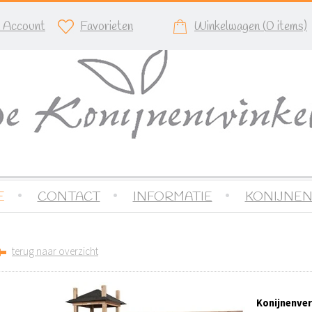
n Account
Favorieten
Winkelwagen (
0
items)
E
CONTACT
INFORMATIE
KONIJNEN
terug naar overzicht
Konijnenver