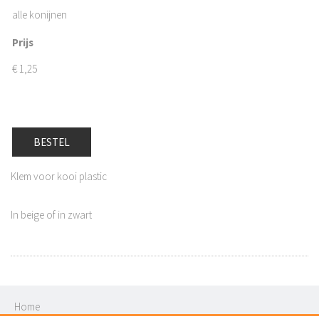
alle konijnen
Prijs
€
1,25
BESTEL
Klem voor kooi plastic
In beige of in zwart
Home