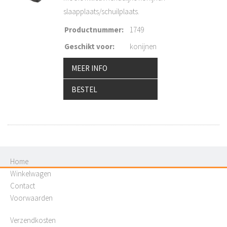
slaapplaats/schuilplaats.
Productnummer
:
1749
Geschikt voor
:
konijnen
MEER INFO
BESTEL
Home
Winkelwagen
Contact
Voorwaarden
Verzendkosten