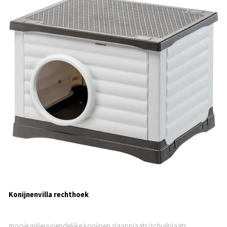
Konijnenvilla rechthoek
mooie milieuvriendelijke konijnen slaapplaats/schuilplaats.