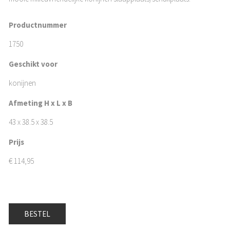
Productnummer
1750
Geschikt voor
konijnen
Afmeting H x L x B
43 x 38.5 x 38.5
Prijs
€
114,95
BESTEL