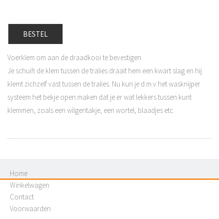
BESTEL
Voerklem om aan de draadkooi te bevestigen.
Je schuift de klem tussen de tralies draait hem een kwart slag en hij
klemt zichzelf vast tussen de tralies. Nu kun je d.m.v het wasknijper
systeem het bekje open maken dat je er wat lekkers tussen kunt
klemmen, zoals een wilgentakje, een wortel, blaadjes etc.
Home
Winkelwagen
Contact
Voorwaarden