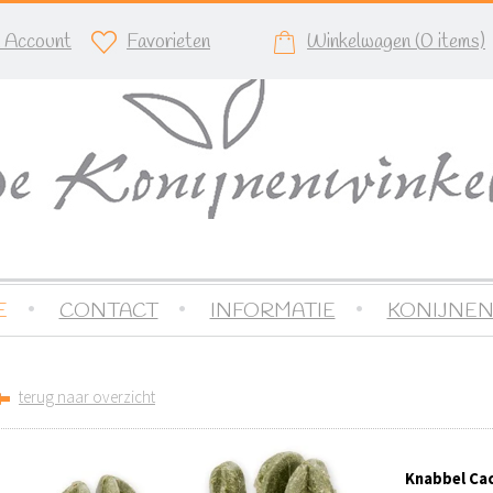
n Account
Favorieten
Winkelwagen (
0
items)
E
CONTACT
INFORMATIE
KONIJNEN
terug naar overzicht
Knabbel Cac