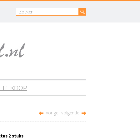
 TE KOOP
vorige
volgende
tus 2 stuks