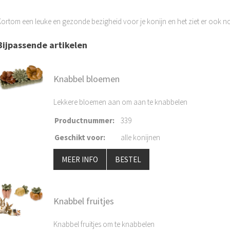
Kortom een leuke en gezonde bezigheid voor je konijn en het ziet er ook no
Bijpassende artikelen
Knabbel bloemen
Lekkere bloemen aan om aan te knabbelen
Productnummer
:
339
Geschikt voor
:
alle konijnen
MEER INFO
BESTEL
Knabbel fruitjes
Knabbel fruitjes om te knabbelen