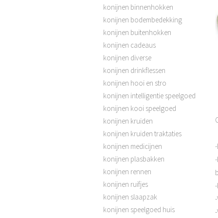
konijnen binnenhokken
konijnen bodembedekking
konijnen buitenhokken
konijnen cadeaus
konijnen diverse
konijnen drinkflessen
konijnen hooi en stro
konijnen intelligentie speelgoed
konijnen kooi speelgoed
konijnen kruiden
konijnen kruiden traktaties
konijnen medicijnen
konijnen plasbakken
konijnen rennen
konijnen ruifjes
-
konijnen slaapzak
-
konijnen speelgoed huis
-