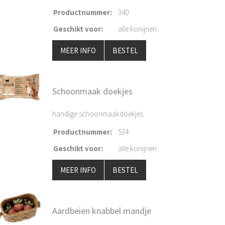
Productnummer
:
340
Geschikt voor
:
alle konijnen
MEER INFO
BESTEL
Schoonmaak doekjes
handige schoonmaakdoekjes
Productnummer
:
534
Geschikt voor
:
alle konijnen
MEER INFO
BESTEL
Aardbeien knabbel mandje