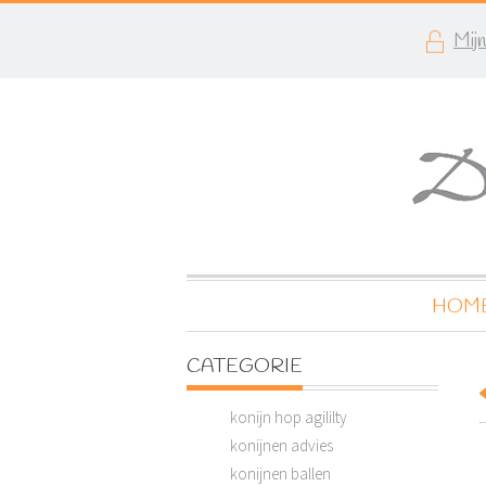
Mij
HOM
CATEGORIE
konijn hop agililty
konijnen advies
konijnen ballen