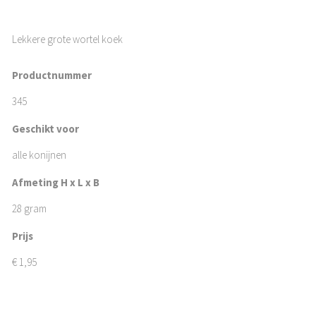
Lekkere grote wortel koek
Productnummer
345
Geschikt voor
alle konijnen
Afmeting H x L x B
28 gram
Prijs
€
1,95