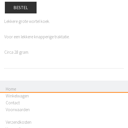
BESTEL
Lekkere grote wortel koek.
Voor een lekkere knapperige traktatie.
Circa 28 gram.
Home
Winkelwagen
Contact
Voorwaarden
Verzendkosten