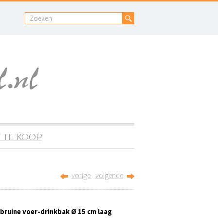
 TE KOOP
vorige
volgende
bruine voer-drinkbak Ø 15 cm laag