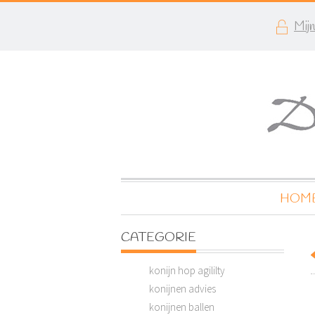
Mij
HOM
CATEGORIE
konijn hop agililty
konijnen advies
konijnen ballen