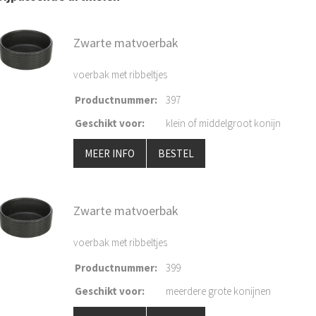
Zwarte matvoerbak
voerbak met ribbeltjes
Productnummer
:
397
Geschikt voor
:
klein of middelgroot konijn
MEER INFO
BESTEL
Zwarte matvoerbak
voerbak met ribbeltjes
Productnummer
:
399
Geschikt voor
:
meerdere grote konijnen