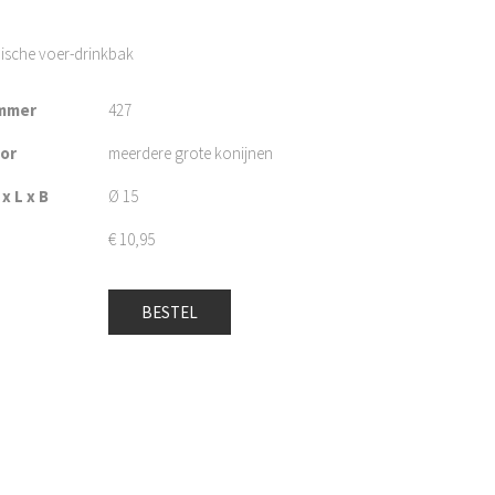
ische voer-drinkbak
mmer
427
oor
meerdere grote konijnen
x L x B
Ø 15
€
10,95
BESTEL