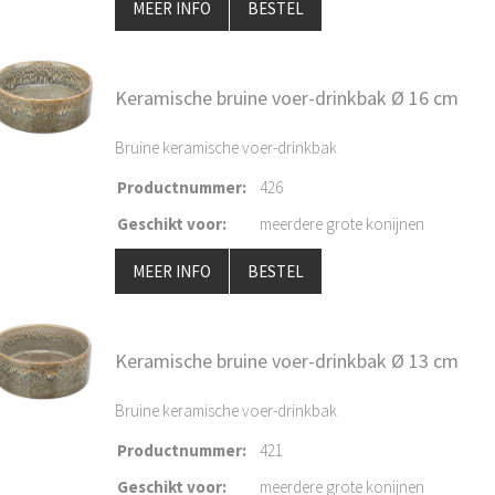
MEER INFO
BESTEL
Keramische bruine voer-drinkbak Ø 16 cm
Bruine keramische voer-drinkbak
Productnummer
:
426
Geschikt voor
:
meerdere grote konijnen
MEER INFO
BESTEL
Keramische bruine voer-drinkbak Ø 13 cm
Bruine keramische voer-drinkbak
Productnummer
:
421
Geschikt voor
:
meerdere grote konijnen