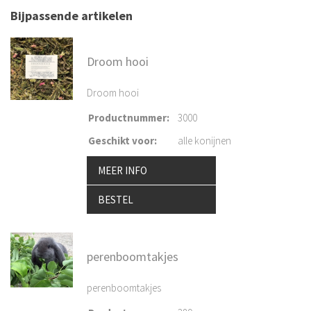
Bijpassende artikelen
Droom hooi
Droom hooi
Productnummer
:
3000
Geschikt voor
:
alle konijnen
MEER INFO
BESTEL
perenboomtakjes
perenboomtakjes