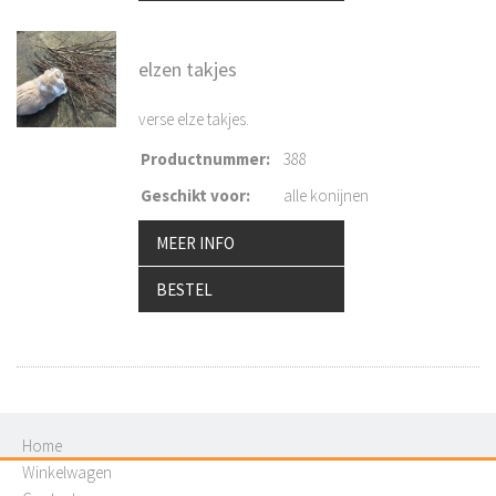
elzen takjes
verse elze takjes.
Productnummer
:
388
Geschikt voor
:
alle konijnen
MEER INFO
BESTEL
Home
Winkelwagen