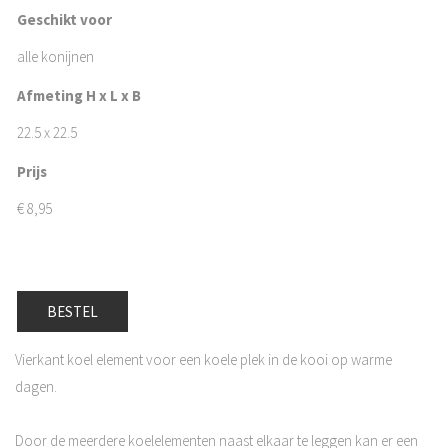
Geschikt voor
alle konijnen
Afmeting H x L x B
22.5 x 22.5
Prijs
€
8,95
BESTEL
Vierkant koel element voor een koele plek in de kooi op warme
dagen.
Door de meerdere koelelementen naast elkaar te leggen kan er een