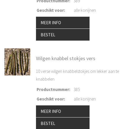
Productnummer
:
389
Geschikt voor
:
alle konijnen
MEER INFO
BESTEL
Wilgen knabbel stokjes vers
10 verse wilgen knabbelstokjes om lekker aan te
knabbelen
Productnummer
:
385
Geschikt voor
:
alle konijnen
MEER INFO
BESTEL