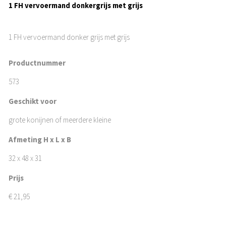
1 FH vervoermand donkergrijs met grijs
1 FH vervoermand donker grijs met grijs
Productnummer
573
Geschikt voor
grote konijnen of meerdere kleine
Afmeting H x L x B
32 x 48 x 31
Prijs
€
21,95