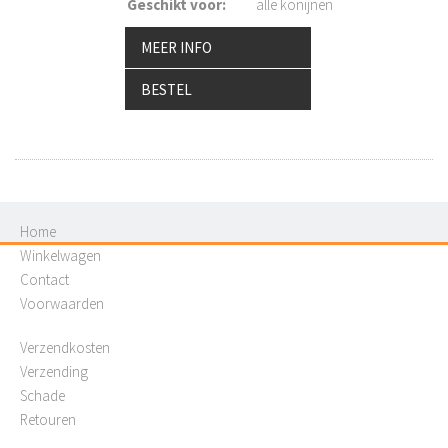
Geschikt voor
:
alle konijnen
MEER INFO
BESTEL
Home
Winkelwagen
Contact
Voorwaarden
Verzendkosten
Verzending
Schade
Retouren