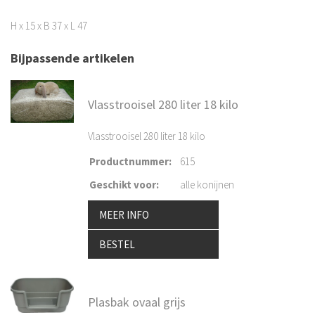
H x 15 x B 37 x L 47
Bijpassende artikelen
Vlasstrooisel 280 liter 18 kilo
Vlasstrooisel 280 liter 18 kilo
Productnummer
:
615
Geschikt voor
:
alle konijnen
MEER INFO
BESTEL
Plasbak ovaal grijs