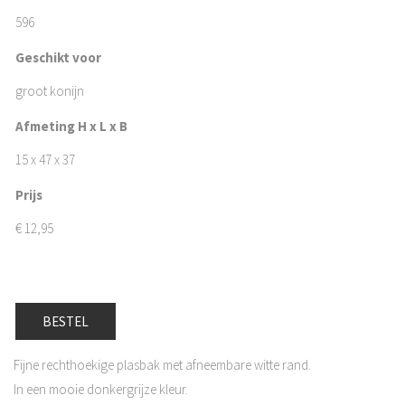
596
Geschikt voor
groot konijn
Afmeting H x L x B
15 x 47 x 37
Prijs
€
12,95
BESTEL
Fijne rechthoekige plasbak met afneembare witte rand.
In een mooie donkergrijze kleur.