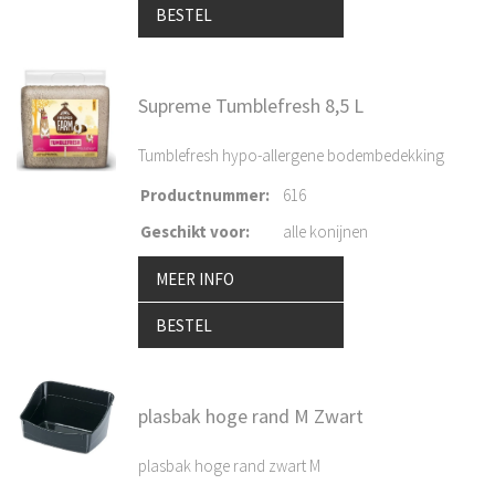
BESTEL
Supreme Tumblefresh 8,5 L
Tumblefresh hypo-allergene bodembedekking
Productnummer
:
616
Geschikt voor
:
alle konijnen
MEER INFO
BESTEL
plasbak hoge rand M Zwart
plasbak hoge rand zwart M