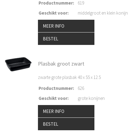
Productnummer
:
619
Geschikt voor
:
middelgroot en klein konijn
MEER INFO
BESTEL
Plasbak groot zwart
zwarte grote plasbak 40 x 55 x 12.5
Productnummer
:
626
Geschikt voor
:
grote konijnen
MEER INFO
BESTEL