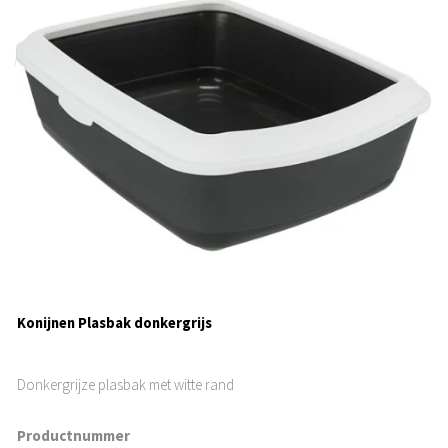
Konijnen Plasbak donkergrijs
Donkergrijze plasbak met witte rand
Productnummer