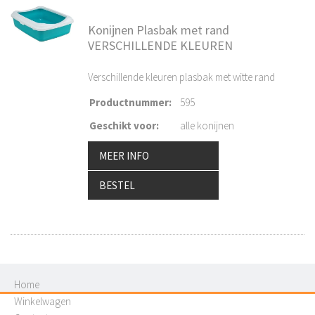
Konijnen Plasbak met rand
VERSCHILLENDE KLEUREN
Verschillende kleuren plasbak met witte rand
Productnummer
:
595
Geschikt voor
:
alle konijnen
MEER INFO
BESTEL
Home
Winkelwagen