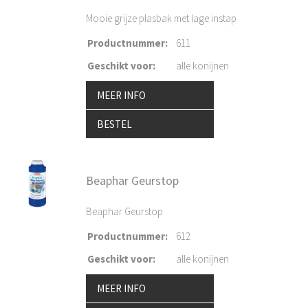
Mooie grijze plasbak met lage instap
Productnummer
:
611
Geschikt voor
:
alle konijnen
MEER INFO
BESTEL
Beaphar Geurstop
Beaphar Geurstop
Productnummer
:
612
Geschikt voor
:
alle konijnen
MEER INFO