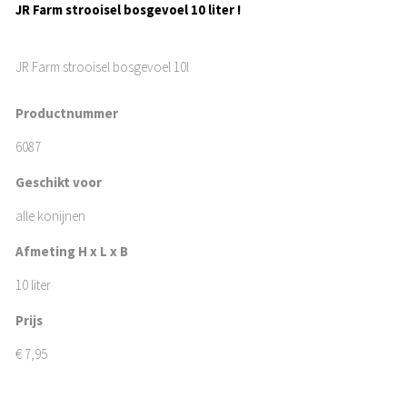
JR Farm strooisel bosgevoel 10 liter !
JR Farm strooisel bosgevoel 10l
Productnummer
6087
Geschikt voor
alle konijnen
Afmeting H x L x B
10 liter
Prijs
€
7,95