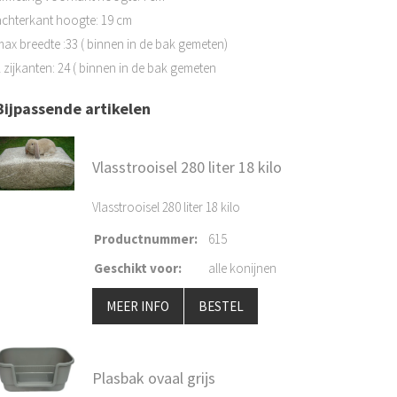
achterkant hoogte: 19 cm
max breedte :33 ( binnen in de bak gemeten)
 zijkanten: 24 ( binnen in de bak gemeten
Bijpassende artikelen
Vlasstrooisel 280 liter 18 kilo
Vlasstrooisel 280 liter 18 kilo
Productnummer
:
615
Geschikt voor
:
alle konijnen
MEER INFO
BESTEL
Plasbak ovaal grijs