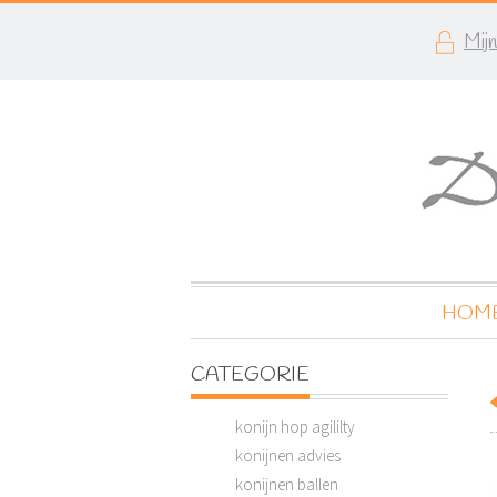
Mij
HOM
CATEGORIE
konijn hop agililty
konijnen advies
konijnen ballen