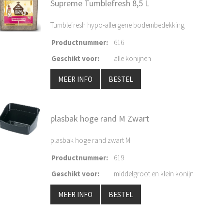
Supreme Tumblefresh 8,5 L
Tumblefresh hypo-allergene bodembedekking
Productnummer
:
616
Geschikt voor
:
alle konijnen
MEER INFO
BESTEL
plasbak hoge rand M Zwart
plasbak hoge rand zwart M
Productnummer
:
619
Geschikt voor
:
middelgroot en klein konijn
MEER INFO
BESTEL