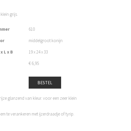
lein grijs.
mmer
610
oor
middelgroot konijn
x L x B
19 x 24 x 33
€
6,95
BESTEL
ijze glanzend van kleur. voor een zeer klein
m te verankeren met ijzerdraadje of tyrip.