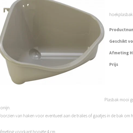
hoekplasbak k
Productnu
Geschikt v
Afmeting H 
Prijs
Plasbak mooi gr
onijn.
Voorzien van haken voor eventueel aan de tralies of gaatjes in de bak om he
afmeting voorkant hoogte:4 cm