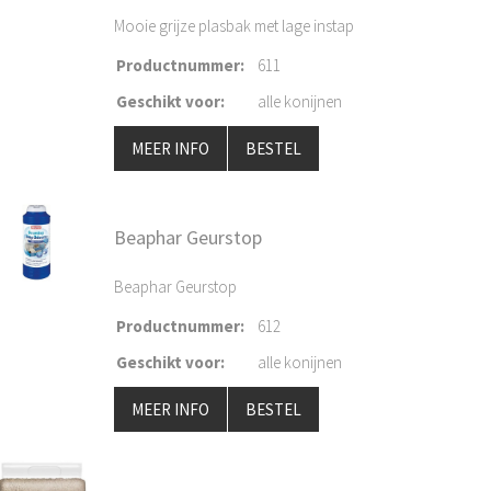
Mooie grijze plasbak met lage instap
Productnummer
:
611
Geschikt voor
:
alle konijnen
MEER INFO
BESTEL
Beaphar Geurstop
Beaphar Geurstop
Productnummer
:
612
Geschikt voor
:
alle konijnen
MEER INFO
BESTEL