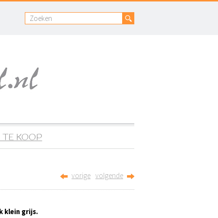
 TE KOOP
vorige
volgende
klein grijs.