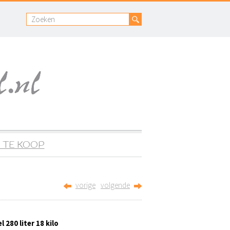
 TE KOOP
vorige
volgende
l 280 liter 18 kilo