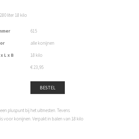
280 liter 18 kilo
mmer
615
oor
alle konijnen
x L x B
18 kilo
€
23,95
BESTEL
s een pluspunt bij het uitmesten. Tevens
 voor konijnen. Verpakt in balen van 18 kilo