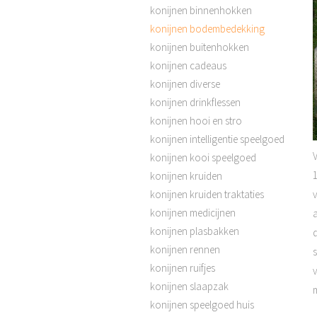
konijnen binnenhokken
konijnen bodembedekking
konijnen buitenhokken
konijnen cadeaus
konijnen diverse
konijnen drinkflessen
konijnen hooi en stro
konijnen intelligentie speelgoed
V
konijnen kooi speelgoed
konijnen kruiden
v
konijnen kruiden traktaties
konijnen medicijnen
konijnen plasbakken
d
konijnen rennen
s
konijnen ruifjes
konijnen slaapzak
konijnen speelgoed huis