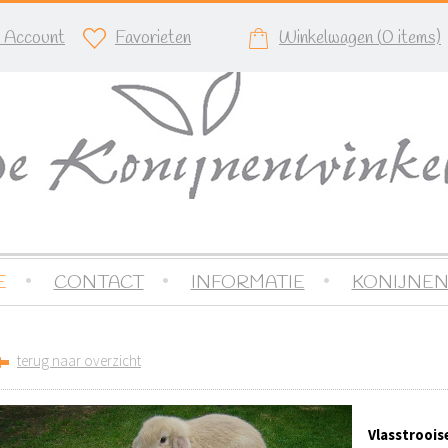
n Account
Favorieten
Winkelwagen (
0
items)
E
CONTACT
INFORMATIE
KONIJNEN
terug naar overzicht
Vlasstrooise