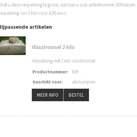
indt u deze verpakking te groot, dan kan u ook artikelnummer 609 kiezen. Di
verpakking van 2 kilo voor 4,95 euro.
Bijpassende artikelen
Vlasstrooisel 2 kilo
Verpakking met 2 kilo vlasstrooisel
Productnummer
:
609
Geschikt voor
:
alle konijnen
MEER INFO
BESTEL