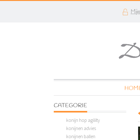
Mij
HOM
CATEGORIE
konijn hop agililty
konijnen advies
konijnen ballen