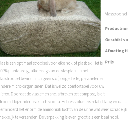
Vlasstrooisel 
Productnu
Geschikt v
Afmeting H 
Prijs
las is een optimaal strooisel voor elke hok of plasbak. Het is
100% plantaardig, afkomstig van de vlasplant. In het
lasstrooisel bevindt zich geen stof, ongedierte, parasieten en
andere micro-organismen. Dat is wel zo comfortabel voor uw
ieren. Doordat de vlaslemen snel afbreken tot compost, is dit
trooisel bijzonder praktisch voor u. Het restvolume is relatief laag en dat i
verminderd het enorm de ammoniak lucht van de urine wat weer schadelijk is
makkelijk te verzenden. De verpakking is even groot als een baal hooi.