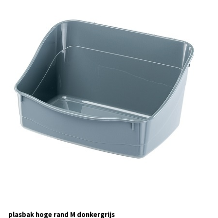
plasbak hoge rand M donkergrijs