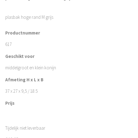
plasbak hoge rand M grijs
Productnummer
617
Geschikt voor
middelgroot en klein konijn
Afmeting H x L x B
37 x 27 x 9,5 / 18.5
Prijs
Tijdelijk niet leverbaar