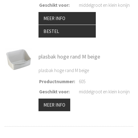
Geschikt voor
:
middelgroot en klein konijn
MEER INFO
BESTEL
plasbak hoge rand M beige
plasbak hoge rand M beige
Productnummer
:
605
Geschikt voor
:
middelgroot en klein konijn
MEER INFO