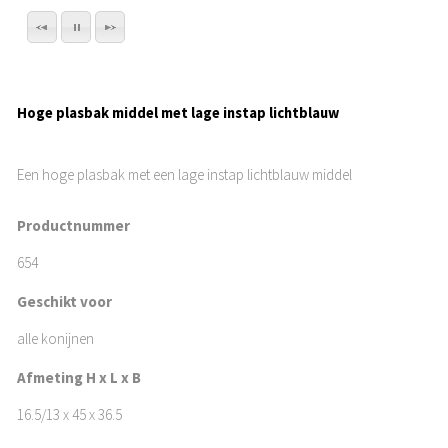
Hoge plasbak middel met lage instap lichtblauw
Een hoge plasbak met een lage instap lichtblauw middel
Productnummer
654
Geschikt voor
alle konijnen
Afmeting H x L x B
16.5/13 x 45 x 36.5