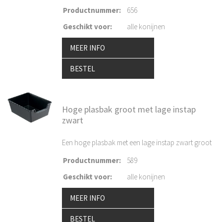
Productnummer
:
656
Geschikt voor
:
alle konijnen
MEER INFO
BESTEL
Hoge plasbak groot met lage instap
zwart
Een hoge plasbak met een lage instap zwart groot
Productnummer
:
589
Geschikt voor
:
alle konijnen
MEER INFO
BESTEL