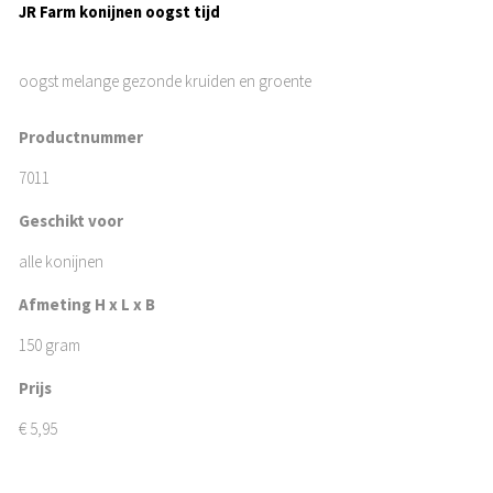
JR Farm konijnen oogst tijd
oogst melange gezonde kruiden en groente
Productnummer
7011
Geschikt voor
alle konijnen
Afmeting H x L x B
150 gram
Prijs
€
5,95