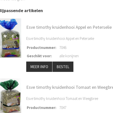
Bijpassende artikelen
Esve timothy kruidenhooi Appel en Peterselie
Esve timothy kruidenhooi Appel en Peterselie
Productnummer
:
7046
Geschikt voor
:
alle konijnen
MEER INFO
BESTEL
Esve timothy kruidenhooi Tomaat en Weegbr
Esve timothy kruidenhooi Tomaat en Weegbree
Productnummer
:
7047