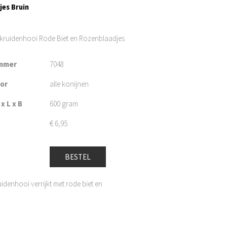
es Bruin
 kruidenhooi Rode Biet en Rozenblaadjes
mmer
7048
oor
alle konijnen
x L x B
600 gram
€
6,95
BESTEL
idenhooi verrijkt met rode biet en