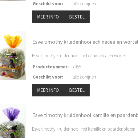
Geschikt voor
:
alle konijnen
MEER INFO
BESTEL
Esve timothy kruidenhooi echinacea en wortel
Esve timothy kruidenhooi met echinacea en wortel
Productnummer
:
7055
Geschikt voor
:
alle konijnen
MEER INFO
BESTEL
Esve timothy kruidenhooi kamille en paarden
Esve timothy kruidenhooi met kamille en paardenbloem