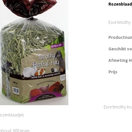
Rozenblaadj
Esve timothy
Productnu
Geschikt v
Afmeting H 
Prijs
Esve timothy kru
rozenblaadjes
Inhoud: 600 gram