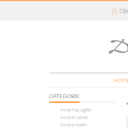
Mij
HOM
CATEGORIE
konijn hop agililty
konijnen advies
konijnen ballen