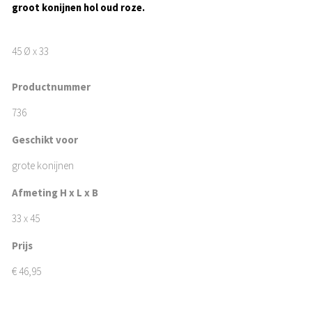
groot konijnen hol oud roze.
45 Ø x 33
Productnummer
736
Geschikt voor
grote konijnen
Afmeting H x L x B
33 x 45
Prijs
€
46,95