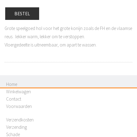
BESTEL
Grote speelgoed hol voor het grote konijn zoals de FH en de vlaamse
reus . lekker warm, lekker om te verstoppen.
Vloergedeelte is uitneembaar, om apart te wassen.
Home
Winkelwagen
Contact
Voorwaarden
Verzendkosten
Verzending
Schade