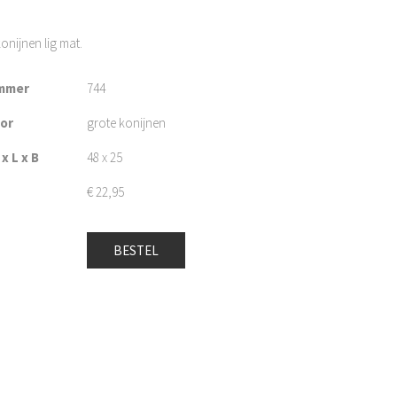
onijnen lig mat.
mmer
744
oor
grote konijnen
x L x B
48 x 25
€
22,95
BESTEL