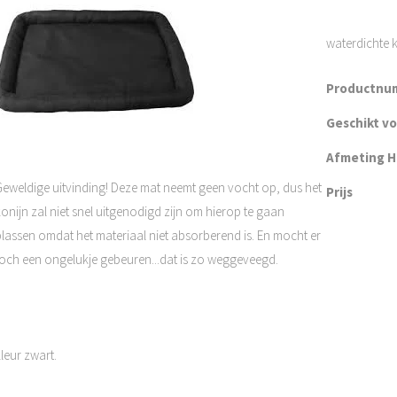
waterdichte k
Productnu
Geschikt v
Afmeting H 
Geweldige uitvinding! Deze mat neemt geen vocht op, dus het
Prijs
onijn zal niet snel uitgenodigd zijn om hierop te gaan
plassen omdat het materiaal niet absorberend is. En mocht er
toch een ongelukje gebeuren...dat is zo weggeveegd.
leur zwart.