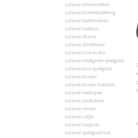
konijnen binnenhokken
konijnen bodembedekking
konijnen buitenhokken
konijnen cadeaus
konijnen diverse
konijnen drinkflessen
konijnen hooi en stro
konijnen intelligentie speelgoed
konijnen kooi speelgoed
k
konijnen kruiden
konijnen kruiden traktaties
konijnen medicijnen
konijnen plasbakken
konijnen rennen
konijnen ruifjes
k
konijnen slaapzak
konijnen speelgoed huis