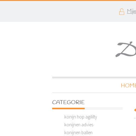
Mij
HOM
CATEGORIE
konijn hop agililty
konijnen advies
konijnen ballen