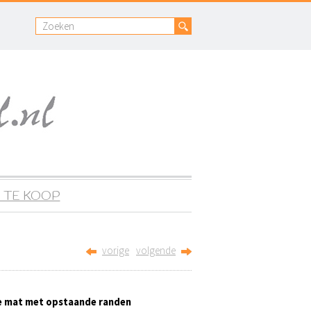
 TE KOOP
vorige
volgende
e mat met opstaande randen