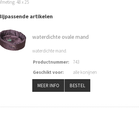
fmeting: 48 x 25
Bijpassende artikelen
waterdichte ovale mand
waterdichte mand.
Productnummer
:
743
Geschikt voor
:
alle konijnen
MEER INFO
BESTEL