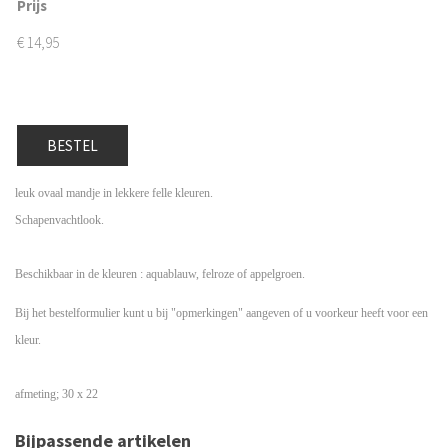
Prijs
€
14,95
BESTEL
leuk ovaal mandje in lekkere felle kleuren.
Schapenvachtlook.
Beschikbaar in de kleuren : aquablauw, felroze of appelgroen.
Bij het bestelformulier kunt u bij "opmerkingen" aangeven of u voorkeur heeft voor een
kleur.
afmeting; 30 x 22
Bijpassende artikelen