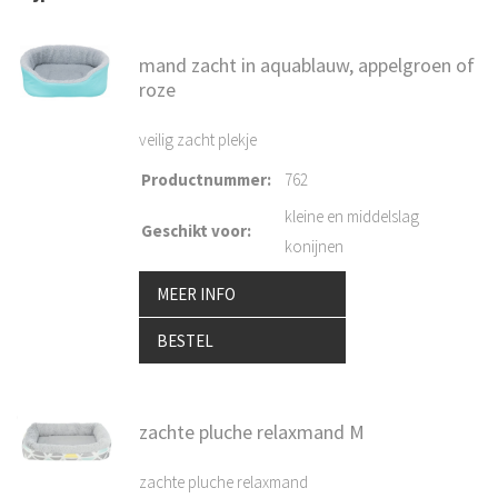
mand zacht in aquablauw, appelgroen of
roze
veilig zacht plekje
Productnummer
:
762
kleine en middelslag
Geschikt voor
:
konijnen
MEER INFO
BESTEL
zachte pluche relaxmand M
zachte pluche relaxmand