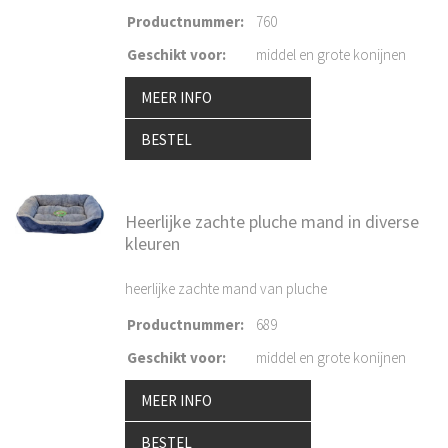
Productnummer
:
760
Geschikt voor
:
middel en grote konijnen
MEER INFO
BESTEL
Heerlijke zachte pluche mand in diverse
kleuren
heerlijke zachte mand van pluche
Productnummer
:
689
Geschikt voor
:
middel en grote konijnen
MEER INFO
BESTEL