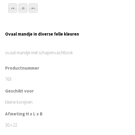
Ovaal mandje in diverse felle kleuren
ovaal mandje met schapenvachtlook
Productnummer
763
Geschikt voor
kleine konijnen
Afmeting H x L x B
30 x 22