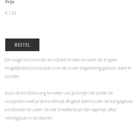
Prijs
€
7,95
BESTEL
Een tuigje om je konijn de vrijheid te laten ervaren als er geen
mogelijkheid tot loslopen is en dit onder begeleiding gedaan dient te
worden.
door de borstomvang te meten van je konijn net achter de
voorpoten weet je de borstmaat dit getal dient tussen de aangegeven
borstmaten te vallen. de nek breedte klopt dan eigenlijk altijd
verkrijgbaar in de kleuren: