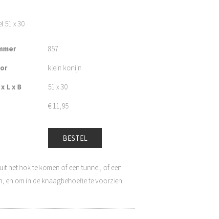
 51 x 30.
mmer
857
oor
klein konijn
x L x B
51 x 30
€
11,95
BESTEL
 het hok te komen of een tunnel, of een
en, en om in de knaagbehoefte te voorzien.