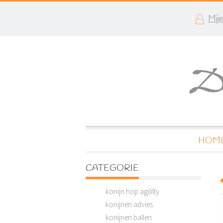
Mij
HOM
CATEGORIE
konijn hop agililty
konijnen advies
konijnen ballen