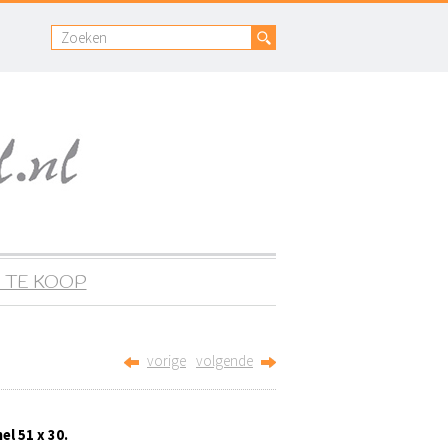
 TE KOOP
vorige
volgende
el 51 x 30.