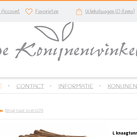
n Account
Favorieten
Winkelwagen (
0
items)
E
CONTACT
INFORMATIE
KONIJNEN
terug naar overzicht
L knaagtunn