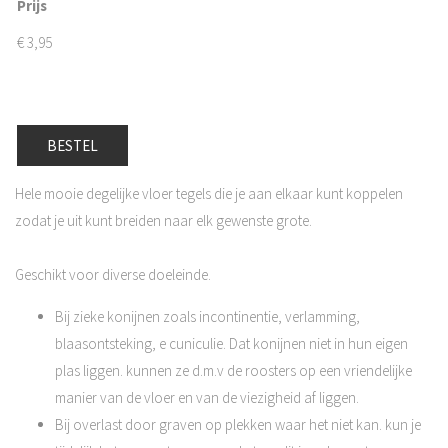
Prijs
€
3,95
BESTEL
Hele mooie degelijke vloer tegels die je aan elkaar kunt koppelen
zodat je uit kunt breiden naar elk gewenste grote.
Geschikt voor diverse doeleinde.
Bij zieke konijnen zoals incontinentie, verlamming,
blaasontsteking, e cuniculie. Dat konijnen niet in hun eigen
plas liggen. kunnen ze d.m.v de roosters op een vriendelijke
manier van de vloer en van de viezigheid af liggen.
Bij overlast door graven op plekken waar het niet kan. kun je