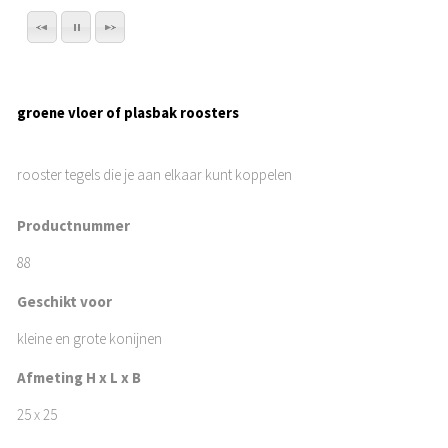
groene vloer of plasbak roosters
rooster tegels die je aan elkaar kunt koppelen
Productnummer
88
Geschikt voor
kleine en grote konijnen
Afmeting H x L x B
25 x 25