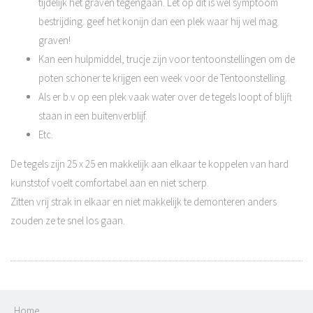
tijdelijk het graven tegengaan. Let op dit is wel symptoom
bestrijding. geef het konijn dan een plek waar hij wel mag
graven!
Kan een hulpmiddel, trucje zijn voor tentoonstellingen om de
poten schoner te krijgen een week voor de Tentoonstelling.
Als er b.v op een plek vaak water over de tegels loopt of blijft
staan in een buitenverblijf.
Etc.
De tegels zijn 25 x 25 en makkelijk aan elkaar te koppelen van hard
kunststof voelt comfortabel aan en niet scherp.
Zitten vrij strak in elkaar en niet makkelijk te demonteren anders
zouden ze te snel los gaan.
Home