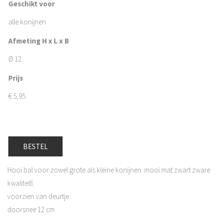
Geschikt voor
alle konijnen
Afmeting H x L x B
Ø 12
Prijs
€
5,95
BESTEL
Hooi bal voor zowel grote als kleine konijnen. mooi mat zwart zware
kwaliteitl.
voorzien van deurtje.
doorsnee 12 cm