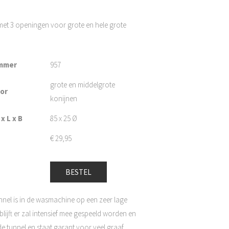
 met 3 openingen voor grote en hele grote
mmer
957
grote en middelgrote
oor
konijnen
x L x B
85 x 25 Ø
€
29,95
BESTEL
unnel is in de wasmachine op een zeer lage
blijft er zal intensief mee gespeeld worden en
e tunnel en staat garant voor veel graaf