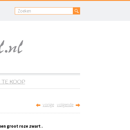
 TE KOOP
vorige
volgende
men groot roze zwart .