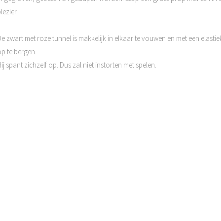
lezier.
De zwart met roze tunnel is makkelijk in elkaar te vouwen en met een elasti
op te bergen.
ij spant zichzelf op. Dus zal niet instorten met spelen.