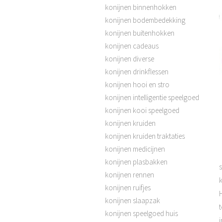
konijnen binnenhokken
konijnen bodembedekking
konijnen buitenhokken
konijnen cadeaus
konijnen diverse
konijnen drinkflessen
konijnen hooi en stro
konijnen intelligentie speelgoed
konijnen kooi speelgoed
konijnen kruiden
konijnen kruiden traktaties
konijnen medicijnen
konijnen plasbakken
konijnen rennen
k
konijnen ruifjes
konijnen slaapzak
t
konijnen speelgoed huis