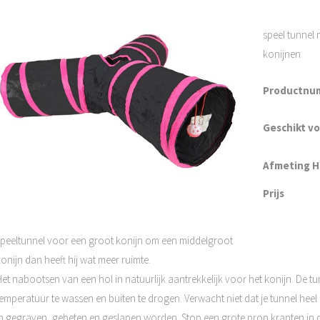
speel tunnel
konijnen
Productnu
Geschikt v
Afmeting H 
Prijs
speeltunnel voor een groot konijn om een middelgroot
onijn dan heeft hij wat meer ruimte.
Het nabootsen van een hol in natuurlijk aantrekkelijk voor het konijn. De t
emperatuur te wassen en buiten te drogen. Verwacht niet dat je tunnel heel 
in gegraven, gebeten en geslapen worden. Stop een grote prop kranten in d