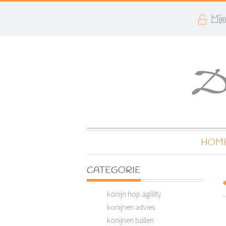
Mij
HOM
CATEGORIE
konijn hop agililty
konijnen advies
konijnen ballen