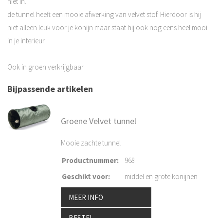
niet in.
de tunnel heeft een mooie afwerking van velvet stof. Hierdoor is hij
niet alleen leuk voor je konijn maar staat hij ook nog eens heel mooi
in je interieur.
Ook in groen verkrijgbaar
Bijpassende artikelen
Groene Velvet tunnel
Mooie zachte tunnel
Productnummer
:
968
Geschikt voor
:
middel en grote konijnen
MEER INFO
BESTEL