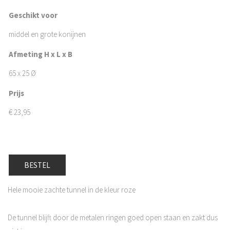
Geschikt voor
middel en grote konijnen
Afmeting H x L x B
65 x 25 Ø
Prijs
€
23,95
BESTEL
Hele mooie zachte tunnel in de kleur roze
De tunnel blijft door de metalen ringen goed open staan en zakt dus