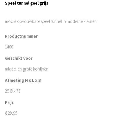
Speel tunnel geel grijs
mooie opvouwbare speel tunnel in moderne kleuren
Productnummer
1400
Geschikt voor
middel en grote konijnen
Afmeting H x L x B
25 Ø x 75
Prijs
€
28,95