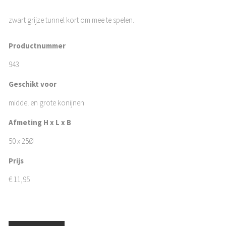
zwart grijze tunnel kort om mee te spelen.
Productnummer
943
Geschikt voor
middel en grote konijnen
Afmeting H x L x B
50 x 25Ø
Prijs
€
11,95