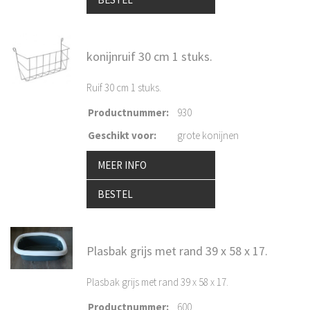
konijnruif 30 cm 1 stuks.
Ruif 30 cm 1 stuks.
Productnummer
:
930
Geschikt voor
:
grote konijnen
MEER INFO
BESTEL
Plasbak grijs met rand 39 x 58 x 17.
Plasbak grijs met rand 39 x 58 x 17.
Productnummer
:
600