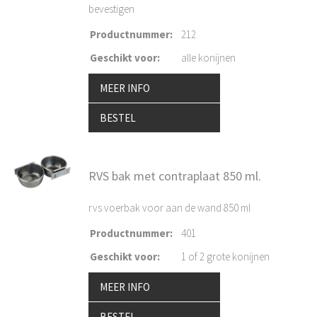
bevestigen
Productnummer
:
212
Geschikt voor
:
alle konijnen
MEER INFO
BESTEL
RVS bak met contraplaat 850 ml.
rvs voerbak voor aan de wand 850 ml
Productnummer
:
401
Geschikt voor
:
1 of 2 grote konijnen
MEER INFO
BESTEL