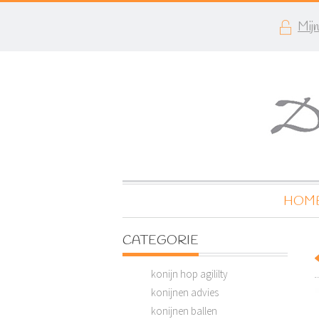
Mij
HOM
CATEGORIE
konijn hop agililty
konijnen advies
konijnen ballen