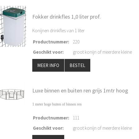
Fokker drinkfles 1,0 liter prof.
Konijnen drinkfles van 1 liter
Productnummer
:
220
Geschikt voor
:
groot konijn of meerdere kleine
MEER INFO
BESTEL
Luxe binnen en buiten ren grijs 1mtr hoog
1 meter hoge buiten of binnen ren
Productnummer
:
111
Geschikt voor
:
groot konijn of meerdere kleine