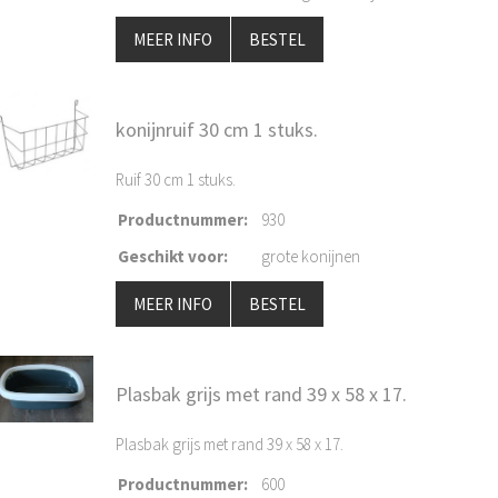
MEER INFO
BESTEL
konijnruif 30 cm 1 stuks.
Ruif 30 cm 1 stuks.
Productnummer
:
930
Geschikt voor
:
grote konijnen
MEER INFO
BESTEL
Plasbak grijs met rand 39 x 58 x 17.
Plasbak grijs met rand 39 x 58 x 17.
Productnummer
:
600