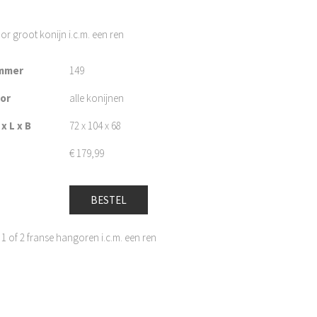
r groot konijn i.c.m. een ren
mmer
149
oor
alle konijnen
x L x B
72 x 104 x 68
€
179,99
BESTEL
1 of 2 franse hangoren i.c.m. een ren