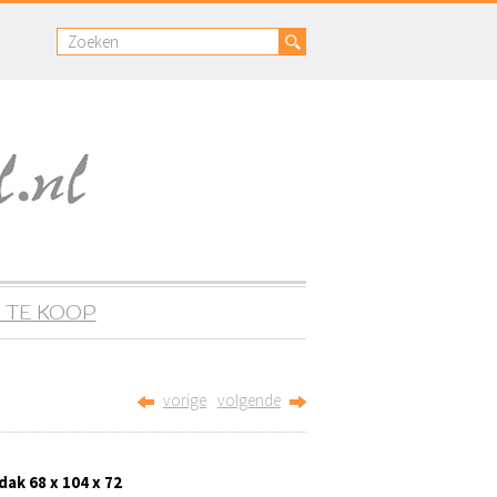
 TE KOOP
vorige
volgende
dak 68 x 104 x 72