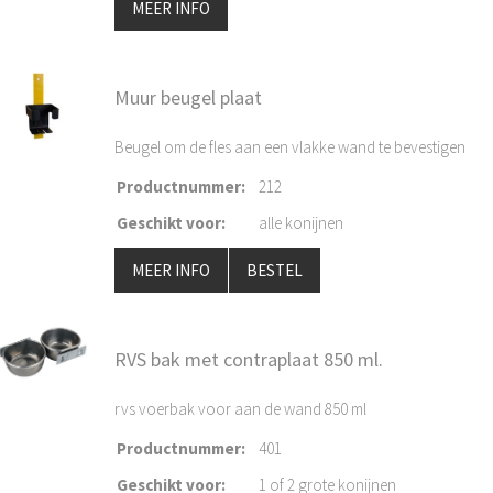
MEER INFO
Muur beugel plaat
Beugel om de fles aan een vlakke wand te bevestigen
Productnummer
:
212
Geschikt voor
:
alle konijnen
MEER INFO
BESTEL
RVS bak met contraplaat 850 ml.
rvs voerbak voor aan de wand 850 ml
Productnummer
:
401
Geschikt voor
:
1 of 2 grote konijnen