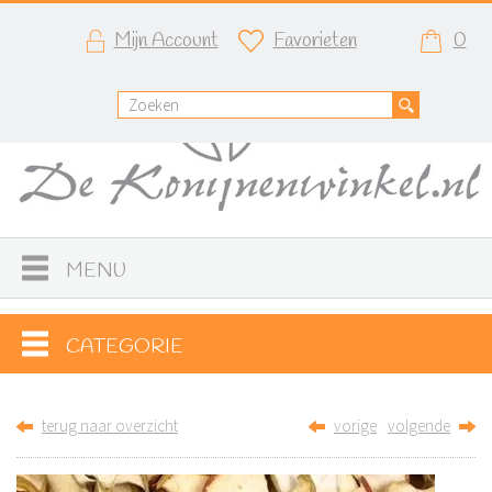
Mijn Account
Favorieten
0
MENU
CATEGORIE
terug naar overzicht
vorige
volgende