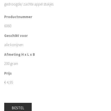
gedroogde/ zachte appel stukjes
Productnummer
6060
Geschikt voor
alle konijnen
Afmeting H x L x B
200 gram
Prijs
€
4,95
BESTEL