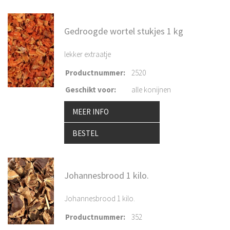
Gedroogde wortel stukjes 1 kg
lekker extraatje
Productnummer
:
2520
Geschikt voor
:
alle konijnen
MEER INFO
BESTEL
Johannesbrood 1 kilo.
Johannesbrood 1 kilo.
Productnummer
:
352