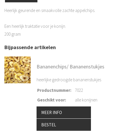
Heerlijk geurende en smaakvolle zachte appelchips.
Een heerlijk traktatie voor je konijn.
200 gram
Bijpassende artikelen
Bananenchips/ Bananenstukjes
heerlijke gedroogde bananenstukjes
Productnummer
:
7022
Geschikt voor
:
alle konijnen
MEER INFO
BESTEL