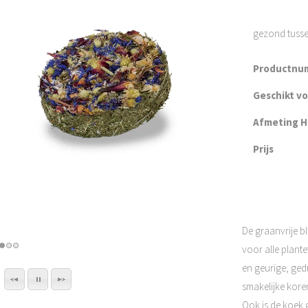
gezond tuss
Productnu
Geschikt v
Afmeting H 
Prijs
De graanvrije bl
voor alle plant
en geurige, ged
smakelijke kore
Ook is de koek 