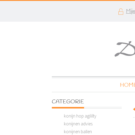
Mij
HOM
CATEGORIE
konijn hop agililty
konijnen advies
konijnen ballen