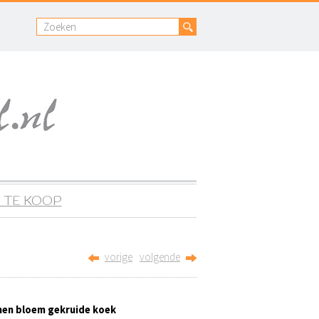
 TE KOOP
vorige
volgende
nen bloem gekruide koek