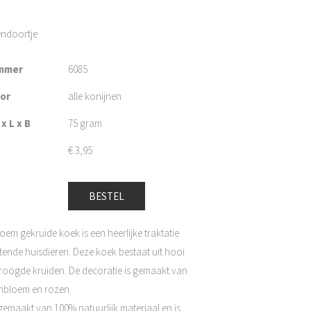
endoortje
mmer
6085
oor
alle konijnen
x L x B
75 gram
€
3,95
BESTEL
oem gekruide koek is een heerlijke traktatie
etende huisdieren. Deze koek bestaat uit hooi
roogde kruiden. De decoratie is gemaakt van
nbloem en rozen.
gemaakt van 100% natuurlijk materiaal en is