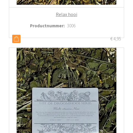
Relax hooi
Productnummer
:
3006
€
4,95