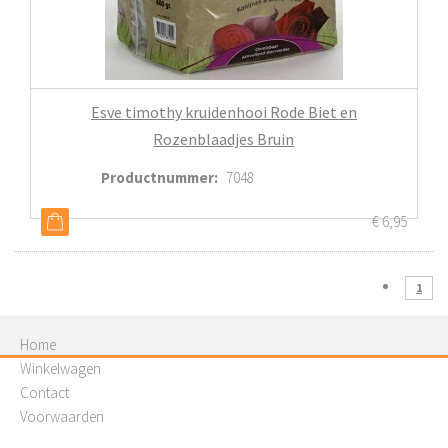
Esve timothy kruidenhooi Rode Biet en
Rozenblaadjes Bruin
Productnummer
:
7048
€
6,95
1
Home
Winkelwagen
Contact
Voorwaarden