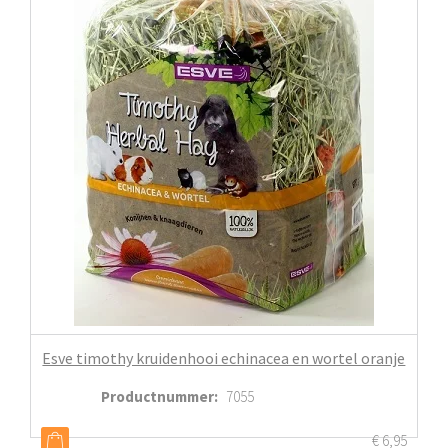
Esve timothy kruidenhooi echinacea en wortel oranje
Productnummer
:
7055
€
6,95