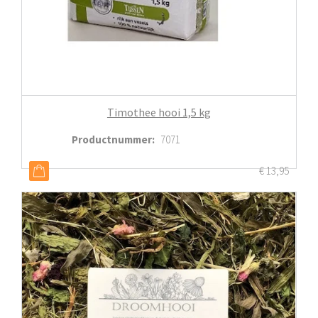
Timothee hooi 1,5 kg
Productnummer
:
7071
€
13,95