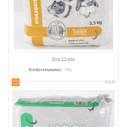
Stro 2.5 kilo
Productnummer
:
7061
€
6,95