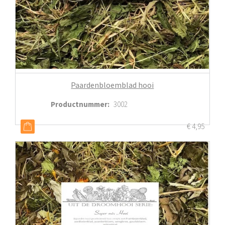
Paardenbloemblad hooi
Productnummer
:
3002
€
4,95