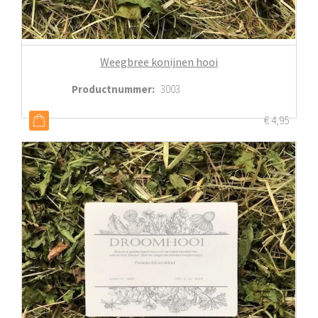
Weegbree konijnen hooi
Productnummer
:
3003
€
4,95