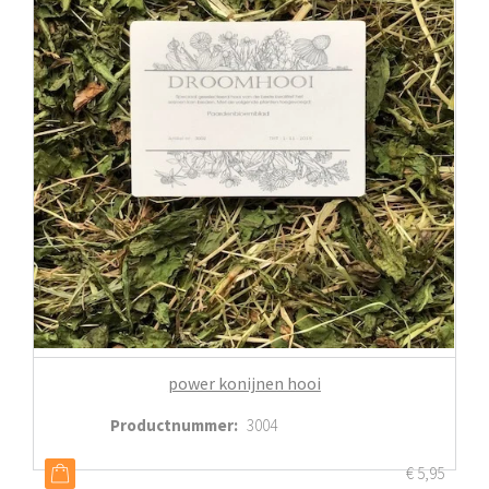
power konijnen hooi
Productnummer
:
3004
€
5,95